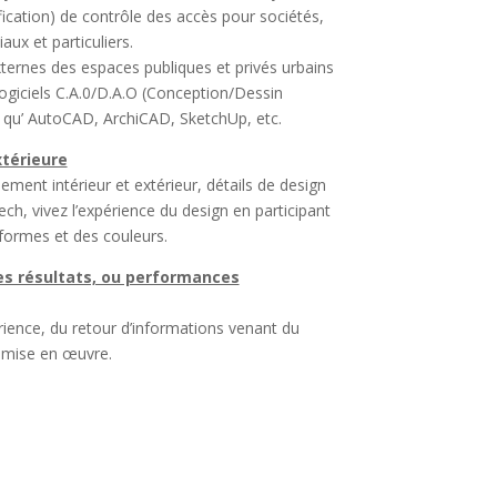
ication) de contrôle des accès pour sociétés,
ux et particuliers.
ernes des espaces publiques et privés urbains
logiciels C.A.0/D.A.O (Conception/Dessin
ls qu’ AutoCAD, ArchiCAD, SketchUp, etc.
xtérieure
ement intérieur et extérieur, détails de design
h, vivez l’expérience du design en participant
formes et des couleurs.
es résultats, ou performances
rience, du retour d’informations venant du
e mise en œuvre.