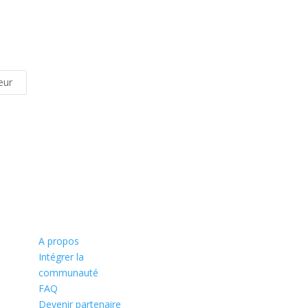
ieur
A propos
S'inscrire à no
Intégrer la
communauté
Restez informé (e) des nouv
FAQ
réalisations de nos architec
Devenir partenaire