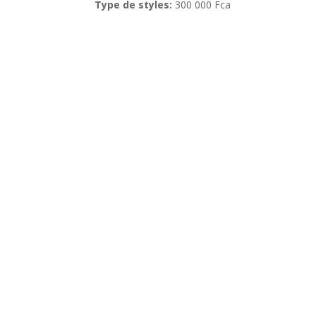
Type de styles:
30
0 000 Fca
Nom de l’entreprise:
Adresse:
Téléphone:
Site web:
Prendre rendez-vous