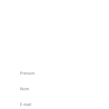
S'inscrire à notre
Newsletter
Restez informé (e) des nouvelles tendances
deco, des actualités et réalisations de nos
architectes, décorateurs, paysagistes et
architectes d'intérieur les plus en vogue en
Afrique.