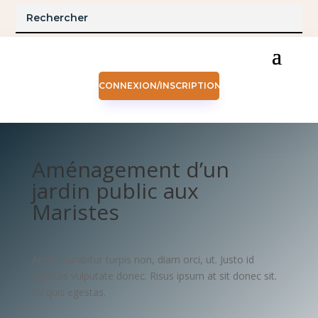
CONNEXION/INSCRIPTION
Aménagement d’un
jardin public aux
Maristes
Amet, curabitur turpis non, diam orci, ut. Justo id
egestas vulputate donec. Risus ipsum at sit donec sit.
Eu quis egestas.