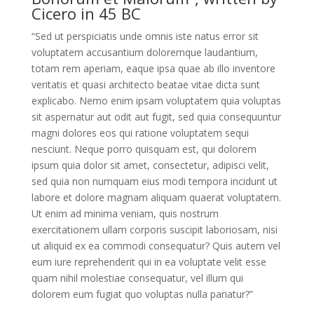
Cicero in 45 BC
“Sed ut perspiciatis unde omnis iste natus error sit
voluptatem accusantium doloremque laudantium,
totam rem aperiam, eaque ipsa quae ab illo inventore
veritatis et quasi architecto beatae vitae dicta sunt
explicabo. Nemo enim ipsam voluptatem quia voluptas
sit aspernatur aut odit aut fugit, sed quia consequuntur
magni dolores eos qui ratione voluptatem sequi
nesciunt. Neque porro quisquam est, qui dolorem
ipsum quia dolor sit amet, consectetur, adipisci velit,
sed quia non numquam eius modi tempora incidunt ut
labore et dolore magnam aliquam quaerat voluptatem.
Ut enim ad minima veniam, quis nostrum
exercitationem ullam corporis suscipit laboriosam, nisi
ut aliquid ex ea commodi consequatur? Quis autem vel
eum iure reprehenderit qui in ea voluptate velit esse
quam nihil molestiae consequatur, vel illum qui
dolorem eum fugiat quo voluptas nulla pariatur?”