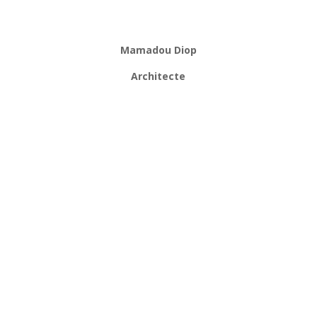
Mamadou Diop
Architecte
Je veux cet archi